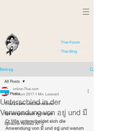
Thai-Forum
Thai-Blog
Beitrag
All Posts
online-Thai.com
All Posts
15. Juni 2017
1 Min. Lesezeit
Unterschied in der
Thai Lesen und Schreiben
Verwendung von อยู่ und มี
Sprachgebrauch Anfänger
Q: Wie unterscheidet sich die 
Sprache Niveau A1-2
Anwendung von มี und อยู่ und warum 