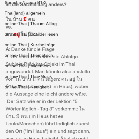
Sprache Niveau B1-2
ist die Satzstellung anders?
Thai(land) allgemein
ใน บ้าน
 มี
 คน
online-Thai | Thai im Alltag
vs.
คน 
อยู่
 ใน บ้าน
online-Thai | Schilder lesen
online-Thai | Kurzbeiträge
A: 
Danke für die Frage
online-Thai | Thematisch
1. Grundsätzlich wird die Abfolge 
Subjekt-Prädikat-Objekt im Thai 
online-Thai | Allgemein
angewendet. Man könnte also anstelle 
online-Thai | Thai-Musik
von ใน บ้าน มี คน sagen: คน อยู่ ใน 
บ้าน (Menschen sind im Haus), wobei 
online-Thai | Neuigkeit
die Aussage eine leicht andere wäre. 
 Der Satz wie er in der Lektion "5 
Wörter täglich - Tag 3" vorkommt: ใน 
บ้าน มี คน (Im Haus hat es 
Leute/Menschen) führt lediglich zuerst 
den Ort ("im Haus") ein und sagt dann, 
was es im Haus hat/gibt. Ähnlich geht 