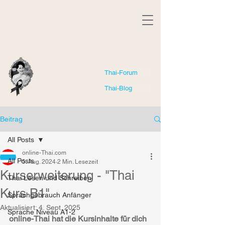
Thai-Forum
Thai-Blog
Beitrag
All Posts
online-Thai.com
All Posts
5. Aug. 2024
2 Min. Lesezeit
Kurserweiterung - "Thai
Thai Lesen und Schreiben
Kurs B1"
Sprachgebrauch Anfänger
Aktualisiert:
4. Sept. 2025
Sprache Niveau A1-2
online-Thai hat die Kursinhalte für dich 