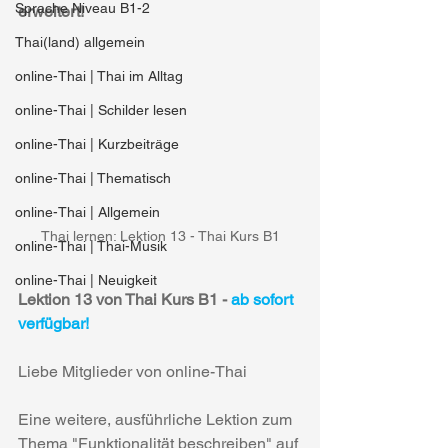
Sprache Niveau B1-2
erweitert!
Thai(land) allgemein
online-Thai | Thai im Alltag
online-Thai | Schilder lesen
online-Thai | Kurzbeiträge
online-Thai | Thematisch
online-Thai | Allgemein
Thai lernen: Lektion 13 - Thai Kurs B1
online-Thai | Thai-Musik
online-Thai | Neuigkeit
Lektion 13 von Thai Kurs B1 - 
ab sofort 
verfügbar!
Liebe Mitglieder von online-Thai
Eine weitere, ausführliche Lektion zum 
Thema "Funktionalität beschreiben" auf 