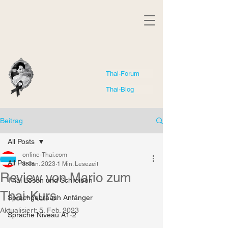
Thai-Forum
Thai-Blog
Beitrag
All Posts
online-Thai.com
All Posts
8. Jan. 2023
1 Min. Lesezeit
Review von Mario zum
Thai Lesen und Schreiben
Thai-Kurs
Sprachgebrauch Anfänger
Aktualisiert:
5. Feb. 2023
Sprache Niveau A1-2