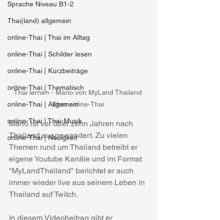
Sprache Niveau B1-2
Thai(land) allgemein
online-Thai | Thai im Alltag
online-Thai | Schilder lesen
online-Thai | Kurzbeiträge
online-Thai | Thematisch
Thai lernen - Mario von MyLand Thailand 
über online-Thai
online-Thai | Allgemein
online-Thai | Thai-Musik
Mario ist vor über zehn Jahren nach 
Thailand ausgewandert. Zu vielen 
online-Thai | Neuigkeit
Themen rund um Thailand betreibt er 
eigene Youtube Kanäle und im Format 
"MyLandThailand" berichtet er auch 
immer wieder live aus seinem Leben in 
Thailand auf Twitch.
In diesem Videobeitrag gibt er 