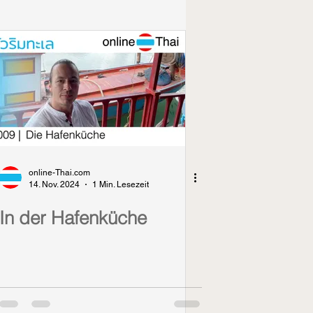
 Kurzbeiträge
uigkeit
online-Thai.com
14. Nov. 2024
1 Min. Lesezeit
In der Hafenküche