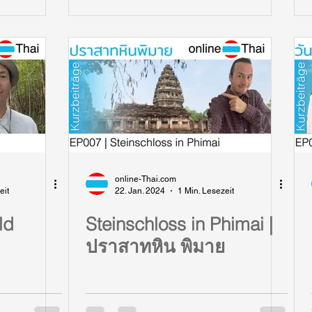
online-Thai.com
eit
22. Jan. 2024
1 Min. Lesezeit
ld
Steinschloss in Phimai |
ปราสาทหิน พิมาย