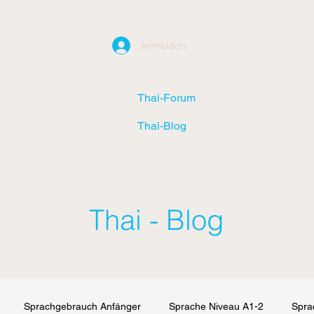
Anmelden
Thai-Forum
Thai-Blog
Thai - Blog
Sprachgebrauch Anfänger
Sprache Niveau A1-2
Spra