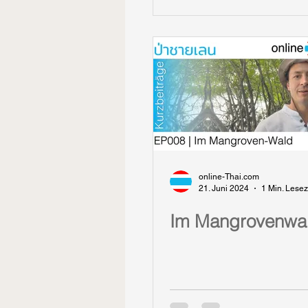
online-Thai.com
21. Juni 2024
1 Min. Lesez
Im Mangrovenwa