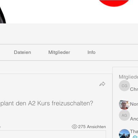
Dateien
Mitglieder
Info
Mitglied
Chr
Christia
lant den A2 Kurs freizuschalten?
Nor
And
Andreas
e
275 Ansichten
Tha