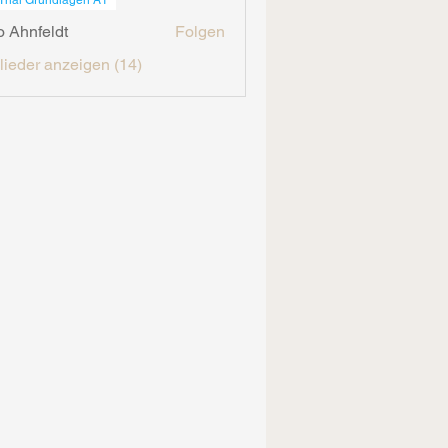
Thai Grundlagen A1
o Ahnfeldt
Folgen
feldt
glieder anzeigen (14)