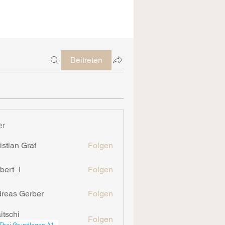
Beitreten
er
istian Graf
Folgen
n Graf
bert_I
Folgen
reas Gerber
Folgen
 Gerber
itschi
Folgen