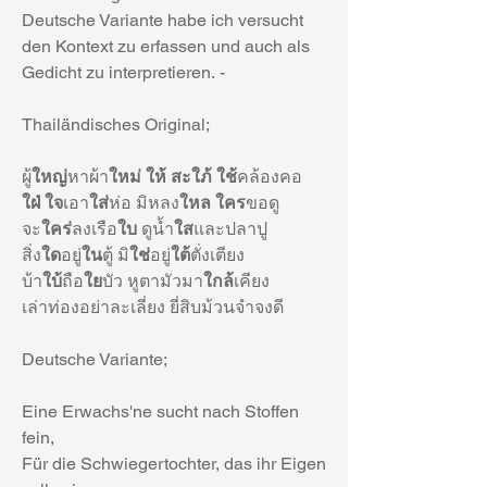
Deutsche Variante habe ich versucht 
den Kontext zu erfassen und auch als 
Gedicht zu interpretieren. - 
Thailändisches Original; 
ผู้
ใหญ่
หาผ้า
ใหม่ ให้ สะใภ้ ใช้
คล้องคอ
ใฝ่ ใจ
เอา
ใส่
ห่อ มิหลง
ใหล ใคร
ขอดู
จะ
ใคร่
ลงเรือ
ใบ
 ดูน้ำ
ใส
และปลาปู
สิ่ง
ใด
อยู่
ใน
ตู้ มิ
ใช่
อยู่
ใต้
ตั่งเตียง
บ้า
ใบ้
ถือ
ใย
บัว หูตามัวมา
ใกล้
เคียง
เล่าท่องอย่าละเลี่ยง ยี่สิบม้วนจำจงดี 
Deutsche Variante; 
Eine Erwachs'ne sucht nach Stoffen 
fein, 
Für die Schwiegertochter, das ihr Eigen 