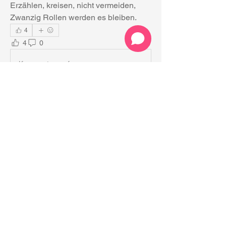
Erzählen, kreisen, nicht vermeiden, 
Zwanzig Rollen werden es bleiben.
4
4
0
111
Kommentar verfassen...
Info
Allgemeine Fragen für Kurs-
Interessenten.
Mitglieder
Christian Graf
Folgen
Christian Graf
Norbert_I
Folgen
Andreas Gerber
Folgen
Andreas Gerber