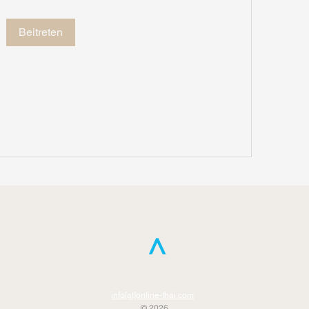
Beitreten
>
info[at]online-thai.com
© 2026