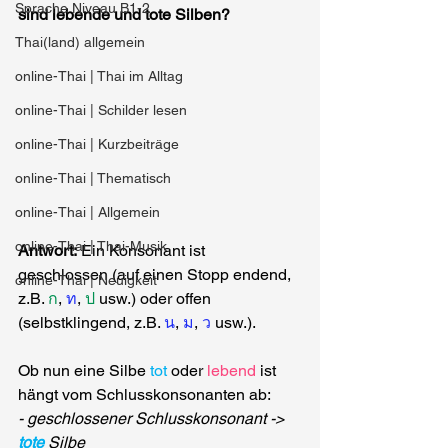
Sprache Niveau B1-2
sind lebende und tote Silben?
Thai(land) allgemein
online-Thai | Thai im Alltag
online-Thai | Schilder lesen
online-Thai | Kurzbeiträge
online-Thai | Thematisch
online-Thai | Allgemein
online-Thai | Thai-Musik
Antwort:
 Ein Konsonant ist 
geschlossen (auf einen Stopp endend, 
online-Thai | Neuigkeit
z.B.
ก
,
ท
,
ป
usw.) oder offen 
(selbstklingend, z.B.
น
,
ม
,
ว
usw.).
Ob nun eine Silbe 
tot
 oder 
lebend
 ist 
hängt vom Schlusskonsonanten ab:
- geschlossener Schlusskonsonant -> 
tote
 Silbe