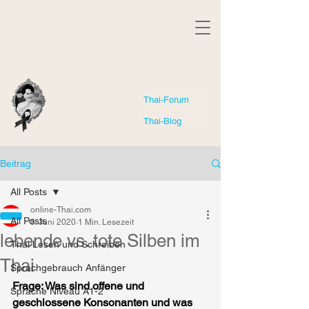
Thai-Forum
Thai-Blog
Beitrag
All Posts
online-Thai.com
All Posts
8. Juni 2020
1 Min. Lesezeit
lebende vs. tote Silben im
Thai Lesen und Schreiben
Thai
Sprachgebrauch Anfänger
Frage: Was sind offene und 
Sprache Niveau A1-2
geschlossene Konsonanten und was 