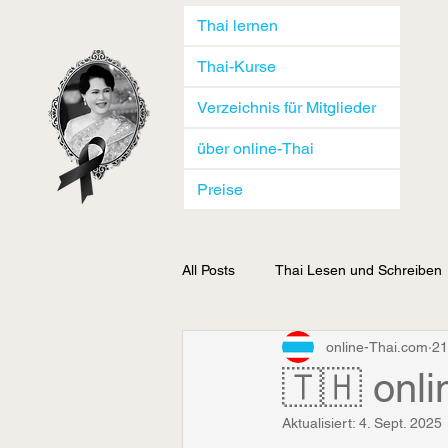
Thai lernen
Thai-Kurse
Verzeichnis für Mitglieder
über online-Thai
Preise
All Posts
Thai Lesen und Schreiben
online-Thai.com
21
Thai(land) allgemein
online-Th
🇹🇭 onli
Aktualisiert:
4. Sept. 2025
online-Thai | Thematisch
onli