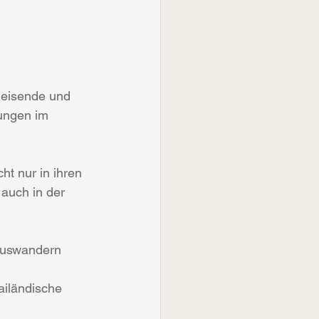
Reisende und 
ungen im 
t nur in ihren  
auch in der 
 auswandern 
ailändische 