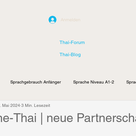
Anmelden
Thai-Forum
Thai-Blog
Sprachgebrauch Anfänger
Sprache Niveau A1-2
Spra
. Mai 2024
3 Min. Lesezeit
ai | Thai im Alltag
online-Thai | Schilder lesen
online-Thai |
ne-Thai | neue Partnersch
ne-Thai | Allgemein
online-Thai | Thai-Musik
online-Thai | Ne