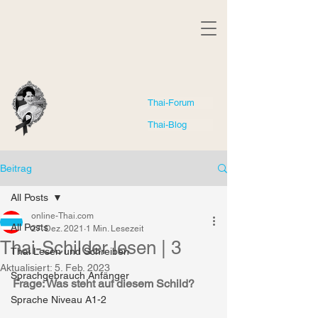
Thai-Forum
Thai-Blog
Beitrag
All Posts
online-Thai.com
All Posts
27. Dez. 2021
1 Min. Lesezeit
Thai-Schilder lesen | 3
Thai Lesen und Schreiben
Aktualisiert:
5. Feb. 2023
Sprachgebrauch Anfänger
Frage: Was steht auf diesem Schild?
Sprache Niveau A1-2