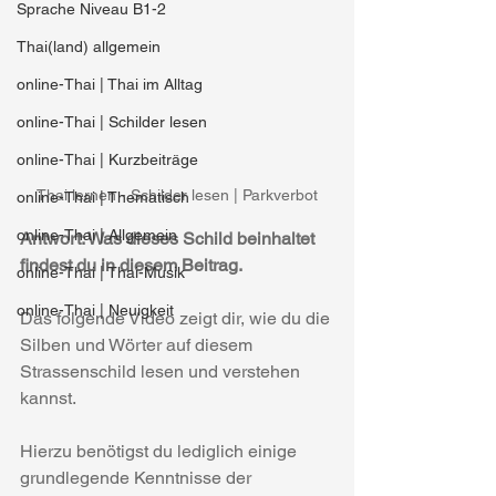
Sprache Niveau B1-2
Thai(land) allgemein
online-Thai | Thai im Alltag
online-Thai | Schilder lesen
online-Thai | Kurzbeiträge
Thai lernen - Schilder lesen | Parkverbot
online-Thai | Thematisch
online-Thai | Allgemein
Antwort: Was dieses Schild beinhaltet 
findest du in diesem Beitrag.
online-Thai | Thai-Musik
online-Thai | Neuigkeit
Das folgende Video zeigt dir, wie du die 
Silben und Wörter auf diesem 
Strassenschild lesen und verstehen 
kannst.
Hierzu benötigst du lediglich einige 
grundlegende Kenntnisse der 